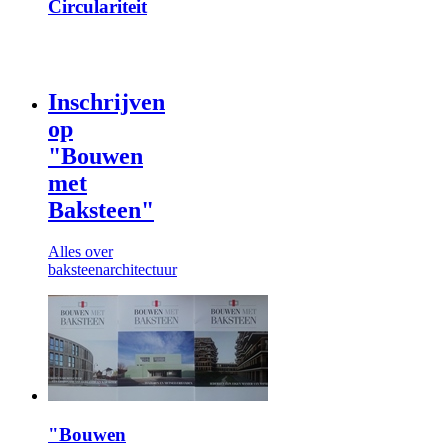
Circulariteit
Inschrijven
op
"Bouwen
met
Baksteen"
Alles over
baksteenarchitectuur
"Bouwen