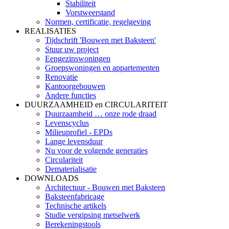
Stabiliteit
Vorstweerstand
Normen, certificatie, regelgeving
REALISATIES
Tijdschrift 'Bouwen met Baksteen'
Stuur uw project
Eengezinswoningen
Groepswoningen en appartementen
Renovatie
Kantoorgebouwen
Andere functies
DUURZAAMHEID en CIRCULARITEIT
Duurzaamheid … onze rode draad
Levenscyclus
Milieuprofiel - EPDs
Lange levensduur
Nu voor de volgende generaties
Circulariteit
Dematerialisatie
DOWNLOADS
Architectuur - Bouwen met Baksteen
Baksteenfabricage
Technische artikels
Studie vergipsing metselwerk
Berekeningstools