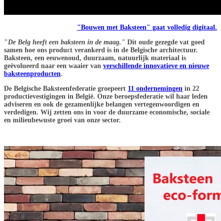
"Bouwen met Baksteen" gaat volledig digitaal.
"
De Belg heeft een baksteen in de maag."
Dit oude gezegde vat goed
samen hoe ons product verankerd is in de Belgische architectuur.
Baksteen, een eeuwenoud, duurzaam, natuurlijk materiaal is
geëvolueerd naar een waaier van
verschillende innovatieve en nieuwe
baksteenproducten
.
De Belgische Baksteenfederatie groepeert
11 ondernemingen
in 22
productievestigingen in België. Onze beroepsfederatie wil haar leden
adviseren en ook de gezamenlijke belangen vertegenwoordigen en
verdedigen. Wij zetten ons in voor de duurzame economische, sociale
en milieubewuste groei van onze sector.