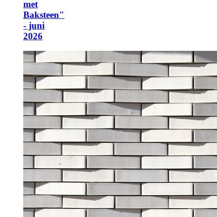
met
Baksteen"
- juni
2026