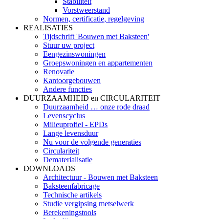
Stabiliteit
Vorstweerstand
Normen, certificatie, regelgeving
REALISATIES
Tijdschrift 'Bouwen met Baksteen'
Stuur uw project
Eengezinswoningen
Groepswoningen en appartementen
Renovatie
Kantoorgebouwen
Andere functies
DUURZAAMHEID en CIRCULARITEIT
Duurzaamheid … onze rode draad
Levenscyclus
Milieuprofiel - EPDs
Lange levensduur
Nu voor de volgende generaties
Circulariteit
Dematerialisatie
DOWNLOADS
Architectuur - Bouwen met Baksteen
Baksteenfabricage
Technische artikels
Studie vergipsing metselwerk
Berekeningstools