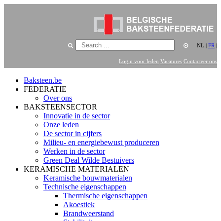
NL
|
FR
|
Login voor leden
Vacatures
Contacteer ons
Baksteen.be
FEDERATIE
Over ons
BAKSTEENSECTOR
Innovatie in de sector
Onze leden
De sector in cijfers
Milieu- en energiebewust produceren
Werken in de sector
Green Deal Wilde Bestuivers
KERAMISCHE MATERIALEN
Keramische bouwmaterialen
Technische eigenschappen
Thermische eigenschappen
Akoestiek
Brandweerstand