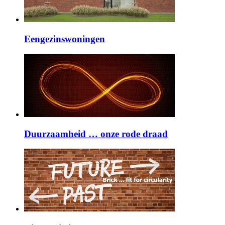
Eengezinswoningen
Duurzaamheid … onze rode draad