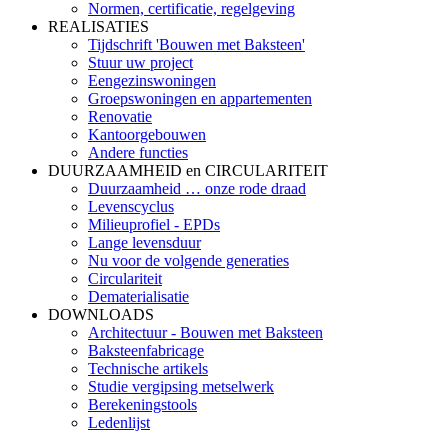
Normen, certificatie, regelgeving
REALISATIES
Tijdschrift 'Bouwen met Baksteen'
Stuur uw project
Eengezinswoningen
Groepswoningen en appartementen
Renovatie
Kantoorgebouwen
Andere functies
DUURZAAMHEID en CIRCULARITEIT
Duurzaamheid … onze rode draad
Levenscyclus
Milieuprofiel - EPDs
Lange levensduur
Nu voor de volgende generaties
Circulariteit
Dematerialisatie
DOWNLOADS
Architectuur - Bouwen met Baksteen
Baksteenfabricage
Technische artikels
Studie vergipsing metselwerk
Berekeningstools
Ledenlijst