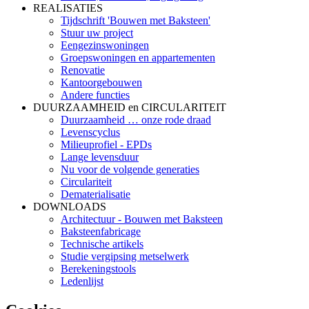
REALISATIES
Tijdschrift 'Bouwen met Baksteen'
Stuur uw project
Eengezinswoningen
Groepswoningen en appartementen
Renovatie
Kantoorgebouwen
Andere functies
DUURZAAMHEID en CIRCULARITEIT
Duurzaamheid … onze rode draad
Levenscyclus
Milieuprofiel - EPDs
Lange levensduur
Nu voor de volgende generaties
Circulariteit
Dematerialisatie
DOWNLOADS
Architectuur - Bouwen met Baksteen
Baksteenfabricage
Technische artikels
Studie vergipsing metselwerk
Berekeningstools
Ledenlijst