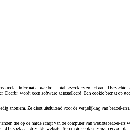
erzamelen informatie over het aantal bezoekers en het aantal bezochte p
ter. Daarbij wordt geen software geïnstalleerd. Een cookie brengt op g
lledig anoniem. Ze dient uitsluitend voor de vergelijking van bezoeker
standen die op de harde schijf van de computer van websitebezoekers wo
lgend bezoek aan dezelfde website. Sommige cookies zorgen ervoor dat e