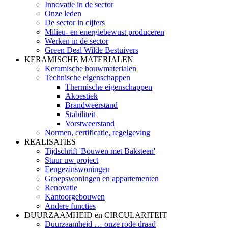
Innovatie in de sector
Onze leden
De sector in cijfers
Milieu- en energiebewust produceren
Werken in de sector
Green Deal Wilde Bestuivers
KERAMISCHE MATERIALEN
Keramische bouwmaterialen
Technische eigenschappen
Thermische eigenschappen
Akoestiek
Brandweerstand
Stabiliteit
Vorstweerstand
Normen, certificatie, regelgeving
REALISATIES
Tijdschrift 'Bouwen met Baksteen'
Stuur uw project
Eengezinswoningen
Groepswoningen en appartementen
Renovatie
Kantoorgebouwen
Andere functies
DUURZAAMHEID en CIRCULARITEIT
Duurzaamheid … onze rode draad