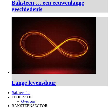
Baksteen … een eeuwenlange
geschiedenis
Lange levensduur
Baksteen.be
FEDERATIE
Over ons
BAKSTEENSECTOR