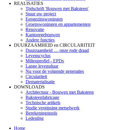
REALISATIES
Tijdschrift 'Bouwen met Baksteen'
Stuur uw project
Eengezinswoningen
Groepswoningen en appartementen
Renovatie
Kantoorgebouwen
Andere functies
DUURZAAMHEID en CIRCULARITEIT
Duurzaamheid … onze rode draad
Levenscyclus
Milieuprofiel - EPDs
Lange levensduur
Nu voor de volgende generaties
Circulariteit
Dematerialisatie
DOWNLOADS
Architectuur - Bouwen met Baksteen
Baksteenfabricage
Technische artikels
Studie vergipsing metselwerk
Berekeningstools
Ledenlijst
Home