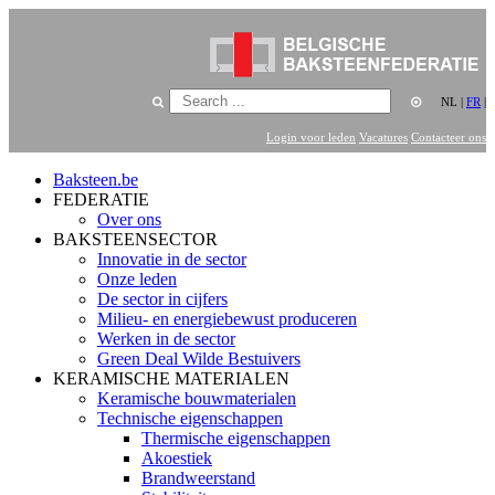
NL
|
FR
|
Login voor leden
Vacatures
Contacteer ons
Baksteen.be
FEDERATIE
Over ons
BAKSTEENSECTOR
Innovatie in de sector
Onze leden
De sector in cijfers
Milieu- en energiebewust produceren
Werken in de sector
Green Deal Wilde Bestuivers
KERAMISCHE MATERIALEN
Keramische bouwmaterialen
Technische eigenschappen
Thermische eigenschappen
Akoestiek
Brandweerstand