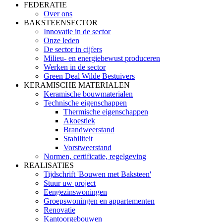
FEDERATIE
Over ons
BAKSTEENSECTOR
Innovatie in de sector
Onze leden
De sector in cijfers
Milieu- en energiebewust produceren
Werken in de sector
Green Deal Wilde Bestuivers
KERAMISCHE MATERIALEN
Keramische bouwmaterialen
Technische eigenschappen
Thermische eigenschappen
Akoestiek
Brandweerstand
Stabiliteit
Vorstweerstand
Normen, certificatie, regelgeving
REALISATIES
Tijdschrift 'Bouwen met Baksteen'
Stuur uw project
Eengezinswoningen
Groepswoningen en appartementen
Renovatie
Kantoorgebouwen