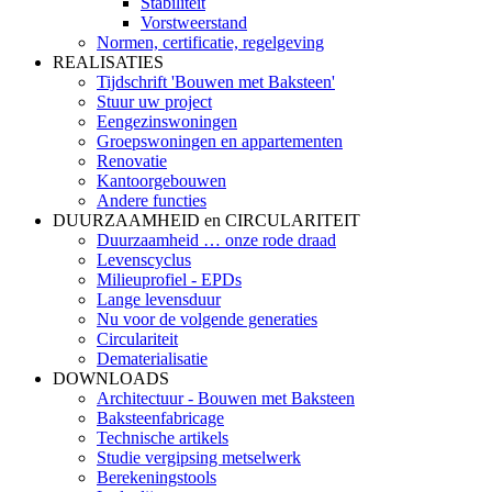
Stabiliteit
Vorstweerstand
Normen, certificatie, regelgeving
REALISATIES
Tijdschrift 'Bouwen met Baksteen'
Stuur uw project
Eengezinswoningen
Groepswoningen en appartementen
Renovatie
Kantoorgebouwen
Andere functies
DUURZAAMHEID en CIRCULARITEIT
Duurzaamheid … onze rode draad
Levenscyclus
Milieuprofiel - EPDs
Lange levensduur
Nu voor de volgende generaties
Circulariteit
Dematerialisatie
DOWNLOADS
Architectuur - Bouwen met Baksteen
Baksteenfabricage
Technische artikels
Studie vergipsing metselwerk
Berekeningstools