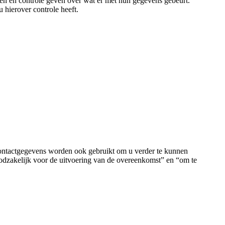
ren en controle geven over wat er met hun gegevens gebeurt.
 hierover controle heeft.
ontactgegevens worden ook gebruikt om u verder te kunnen
oodzakelijk voor de uitvoering van de overeenkomst” en “om te