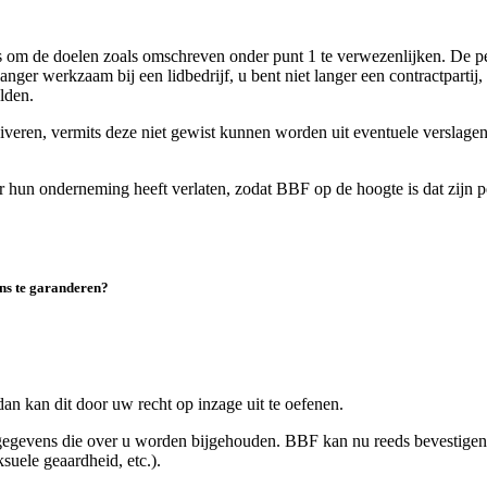
m de doelen zoals omschreven onder punt 1 te verwezenlijken. De per
langer werkzaam bij een lidbedrijf, u bent niet langer een contractpart
elden.
eren, vermits deze niet gewist kunnen worden uit eventuele verslage
 hun onderneming heeft verlaten, zodat BBF op de hoogte is dat zijn 
ens te garanderen?
n kan dit door uw recht op inzage uit te oefenen.
gegevens die over u worden bijgehouden. BBF kan nu reeds bevestigen
suele geaardheid, etc.).