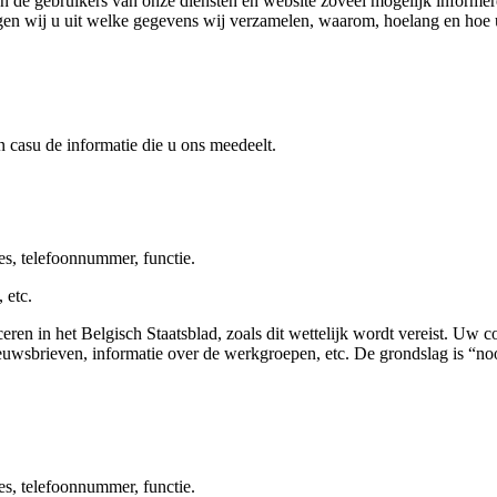
en de gebruikers van onze diensten en website zoveel mogelijk informe
gen wij u uit welke gegevens wij verzamelen, waarom, hoelang en hoe u
?
 casu de informatie die u ons meedeelt.
, telefoonnummer, functie.
 etc.
in het Belgisch Staatsblad, zoals dit wettelijk wordt vereist. Uw c
nieuwsbrieven, informatie over de werkgroepen, etc. De grondslag is “n
, telefoonnummer, functie.