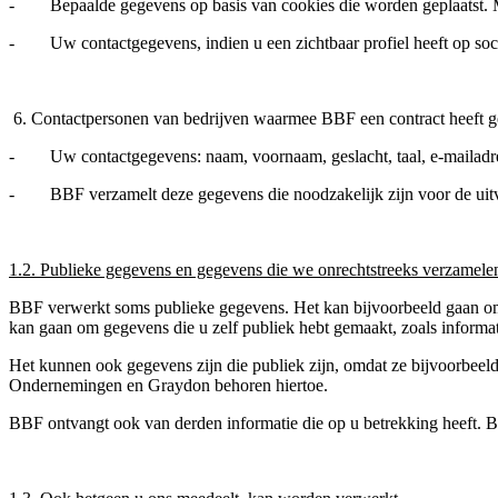
- Bepaalde gegevens op basis van cookies die worden geplaatst. Me
- Uw contactgegevens, indien u een zichtbaar profiel heeft op social
6. Contactpersonen van bedrijven waarmee BBF een contract heeft geslo
- Uw contactgegevens: naam, voornaam, geslacht, taal, e-mailadres
- BBF verzamelt deze gegevens die noodzakelijk zijn voor de uitvoe
1.2. Publieke gegevens en gegevens die we onrechtstreeks verzamele
BBF verwerkt soms publieke gegevens. Het kan bijvoorbeeld gaan om 
kan gaan om gegevens die u zelf publiek hebt gemaakt, zoals informat
Het kunnen ook gegevens zijn die publiek zijn, omdat ze bijvoorbeel
Ondernemingen en Graydon behoren hiertoe.
BBF ontvangt ook van derden informatie die op u betrekking heeft. BB