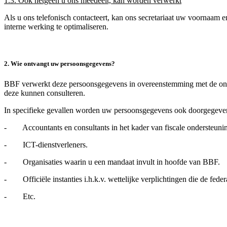
1.3. Ook hetgeen u ons meedeelt, kan worden verwerkt
Als u ons telefonisch contacteert, kan ons secretariaat uw voornaa
interne werking te optimaliseren.
2. Wie ontvangt uw persoonsgegevens?
BBF verwerkt deze persoonsgegevens in overeenstemming met de ond
deze kunnen consulteren.
In specifieke gevallen worden uw persoonsgegevens ook doorgegeve
- Accountants en consultants in het kader van fiscale ondersteuni
- ICT-dienstverleners.
- Organisaties waarin u een mandaat invult in hoofde van BBF.
- Officiële instanties i.h.k.v. wettelijke verplichtingen die de fede
- Etc.