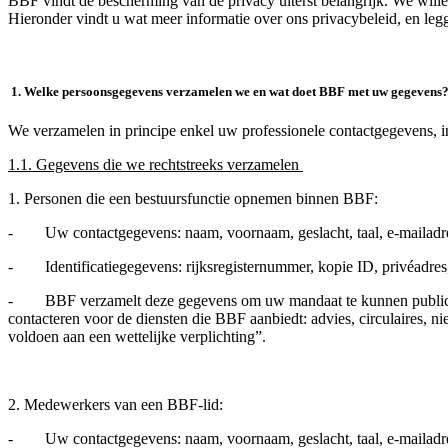
BBF vindt de bescherming van de privacy uiterst belangrijk. We will
Hieronder vindt u wat meer informatie over ons privacybeleid, en leg
1. Welke persoonsgegevens verzamelen we en wat doet BBF met uw gegevens
We verzamelen in principe enkel uw professionele contactgegevens, in
1.1. Gegevens die we rechtstreeks verzamelen
1. Personen die een bestuursfunctie opnemen binnen BBF:
- Uw contactgegevens: naam, voornaam, geslacht, taal, e-mailadres
- Identificatiegegevens: rijksregisternummer, kopie ID, privéadres,
- BBF verzamelt deze gegevens om uw mandaat te kunnen publiceren 
contacteren voor de diensten die BBF aanbiedt: advies, circulaires, 
voldoen aan een wettelijke verplichting”.
2. Medewerkers van een BBF-lid:
- Uw contactgegevens: naam, voornaam, geslacht, taal, e-mailadres