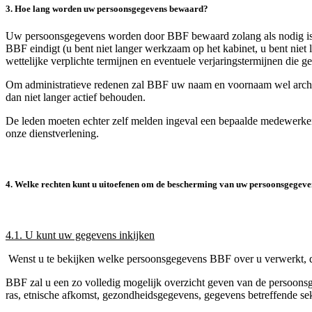
3. Hoe lang worden uw persoonsgegevens bewaard?
Uw persoonsgegevens worden door BBF bewaard zolang als nodig is o
BBF eindigt (u bent niet langer werkzaam op het kabinet, u bent niet 
wettelijke verplichte termijnen en eventuele verjaringstermijnen die g
Om administratieve redenen zal BBF uw naam en voornaam wel archiv
dan niet langer actief behouden.
De leden moeten echter zelf melden ingeval een bepaalde medewerker
onze dienstverlening.
4. Welke rechten kunt u uitoefenen om de bescherming van uw persoonsgegev
4.1. U kunt uw gegevens inkijken
Wenst u te bekijken welke persoonsgegevens BBF over u verwerkt, da
BBF zal u een zo volledig mogelijk overzicht geven van de persoons
ras, etnische afkomst, gezondheidsgegevens, gegevens betreffende sek