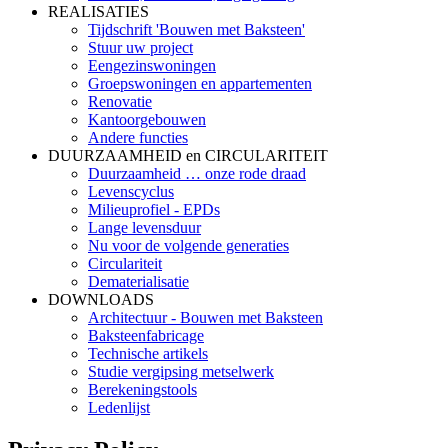
REALISATIES
Tijdschrift 'Bouwen met Baksteen'
Stuur uw project
Eengezinswoningen
Groepswoningen en appartementen
Renovatie
Kantoorgebouwen
Andere functies
DUURZAAMHEID en CIRCULARITEIT
Duurzaamheid … onze rode draad
Levenscyclus
Milieuprofiel - EPDs
Lange levensduur
Nu voor de volgende generaties
Circulariteit
Dematerialisatie
DOWNLOADS
Architectuur - Bouwen met Baksteen
Baksteenfabricage
Technische artikels
Studie vergipsing metselwerk
Berekeningstools
Ledenlijst