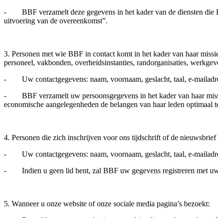
- BBF verzamelt deze gegevens in het kader van de diensten die BBF 
uitvoering van de overeenkomst”.
3. Personen met wie BBF in contact komt in het kader van haar missie 
personeel, vakbonden, overheidsinstanties, randorganisaties, werkgever
- Uw contactgegevens: naam, voornaam, geslacht, taal, e-mailadre
- BBF verzamelt uw persoonsgegevens in het kader van haar missie en 
economische aangelegenheden de belangen van haar leden optimaal te
4. Personen die zich inschrijven voor ons tijdschrift of de nieuwsbri
- Uw contactgegevens: naam, voornaam, geslacht, taal, e-mailadres
- Indien u geen lid bent, zal BBF uw gegevens registreren met u
5. Wanneer u onze website of onze sociale media pagina’s bezoekt: