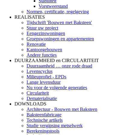
Stabiliteit
Vorstweerstand
Normen, certificatie, regelgeving
REALISATIES
Tijdschrift 'Bouwen met Baksteen'
Stuur uw project
Eengezinswoningen
Groepswoningen en appartementen
Renovatie
Kantoorgebouwen
Andere functies
DUURZAAMHEID en CIRCULARITEIT
Duurzaamheid … onze rode draad
Levenscyclus
Milieuprofiel - EPDs
Lange levensduur
Nu voor de volgende generaties
Circulariteit
Dematerialisatie
DOWNLOADS
Architectuur - Bouwen met Baksteen
Baksteenfabricage
Technische artikels
Studie vergipsing metselwerk
Berekeningstools