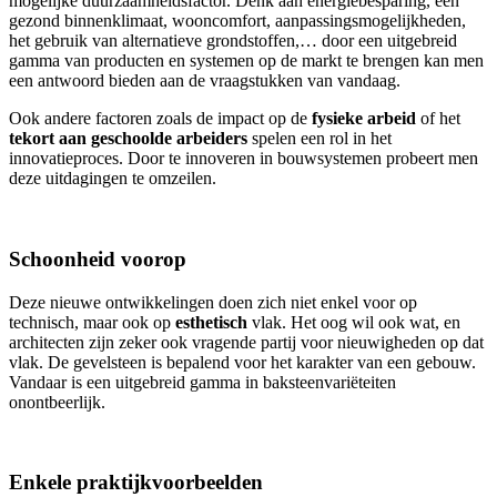
mogelijke duurzaamheidsfactor. Denk aan energiebesparing, een
gezond binnenklimaat, wooncomfort, aanpassingsmogelijkheden,
het gebruik van alternatieve grondstoffen,… door een uitgebreid
gamma van producten en systemen op de markt te brengen kan men
een antwoord bieden aan de vraagstukken van vandaag.
Ook andere factoren zoals de impact op de
fysieke arbeid
of het
tekort aan
geschoolde arbeiders
spelen een rol in het
innovatieproces. Door te innoveren in bouwsystemen probeert men
deze uitdagingen te omzeilen.
Schoonheid voorop
Deze nieuwe ontwikkelingen doen zich niet enkel voor op
technisch, maar ook op
esthetisch
vlak. Het oog wil ook wat, en
architecten zijn zeker ook vragende partij voor nieuwigheden op dat
vlak. De gevelsteen is bepalend voor het karakter van een gebouw.
Vandaar is een uitgebreid gamma in baksteenvariëteiten
onontbeerlijk.
Enkele praktijkvoorbeelden