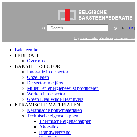
NL
|
FR
|
Login voor leden
Vacatures
Contacteer ons
Baksteen.be
FEDERATIE
Over ons
BAKSTEENSECTOR
Innovatie in de sector
Onze leden
De sector in cijfers
Milieu- en energiebewust produceren
Werken in de sector
Green Deal Wilde Bestuivers
KERAMISCHE MATERIALEN
Keramische bouwmaterialen
Technische eigenschappen
Thermische eigenschappen
Akoestiek
Brandweerstand