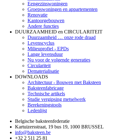
Eengezinswoningen
Groepswoningen en appartementen
Renovatie
Kantoorgebouwen
Andere functies
DUURZAAMHEID en CIRCULARITEIT
Duurzaamheid … onze rode draad
Levenscyclus
Milieuprofiel - EPDs
Lange levensduur
Nu voor de volgende generaties
Circulariteit
Dematerialisatie
DOWNLOADS
Architectuur - Bouwen met Baksteen
Baksteenfabricage
Technische artikels
Studie vergipsing metselwerk
Berekeningstools
Ledenlijst
Belgische baksteenfederatie
Kartuizersstraat, 19 bus 19, 1000 BRUSSEL
info@baksteen.be
+32 2 511 25 81