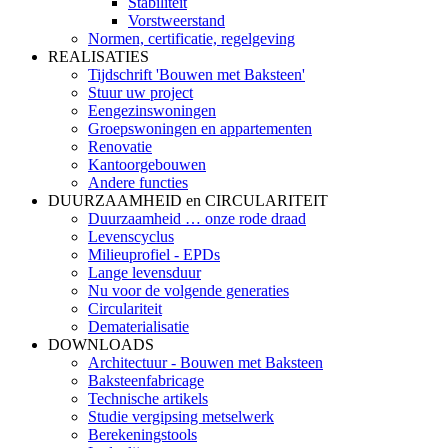
Stabiliteit
Vorstweerstand
Normen, certificatie, regelgeving
REALISATIES
Tijdschrift 'Bouwen met Baksteen'
Stuur uw project
Eengezinswoningen
Groepswoningen en appartementen
Renovatie
Kantoorgebouwen
Andere functies
DUURZAAMHEID en CIRCULARITEIT
Duurzaamheid … onze rode draad
Levenscyclus
Milieuprofiel - EPDs
Lange levensduur
Nu voor de volgende generaties
Circulariteit
Dematerialisatie
DOWNLOADS
Architectuur - Bouwen met Baksteen
Baksteenfabricage
Technische artikels
Studie vergipsing metselwerk
Berekeningstools