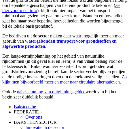
Wat de grondstoffen betreft die niet lokaal worden ontgonnen (nodig
om bepaalde eigenschappen van het eindproduct te bekomen (
zie
hier voor meer info
), blijft ook hier impact van het transport
minimaal aangezien het gaat om zeer korte afstanden en bovendien
gaat het maar over beperkte hoeveelheden die worden bijgemengd
bij de lokale basisgrondstof.
De bedrijven uit de sector maken daar waar mogelijk meer en meer
gebruik van
watergebonden transport voor grondstoffen en
afgewerkte producten
.
Een lange-termijnplanning op het gebied van natuurlijke
rijkdommen (in dit geval klei en leem) is van vitaal belang voor de
baksteensector. Enkel wanneer zekerheid wordt geboden wat
grondstoffenvoorziening betreft kan de sector verder blijven gedijen
en de nodige investeringen doen om de toekomst veilig te stellen.
Zo
kijkt men bijvoorbeeld meer en meer naar circulaire alternatieven
.
Ook de
nabestemming van ontginningsgebied
wordt van bij het
begin zeer duidelijk bepaald.
Baksteen.be
FEDERATIE
Over ons
BAKSTEENSECTOR
Innovatie in de sector