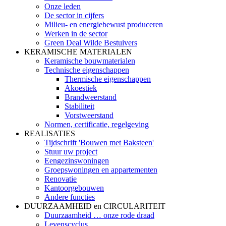
Onze leden
De sector in cijfers
Milieu- en energiebewust produceren
Werken in de sector
Green Deal Wilde Bestuivers
KERAMISCHE MATERIALEN
Keramische bouwmaterialen
Technische eigenschappen
Thermische eigenschappen
Akoestiek
Brandweerstand
Stabiliteit
Vorstweerstand
Normen, certificatie, regelgeving
REALISATIES
Tijdschrift 'Bouwen met Baksteen'
Stuur uw project
Eengezinswoningen
Groepswoningen en appartementen
Renovatie
Kantoorgebouwen
Andere functies
DUURZAAMHEID en CIRCULARITEIT
Duurzaamheid … onze rode draad
Levenscyclus