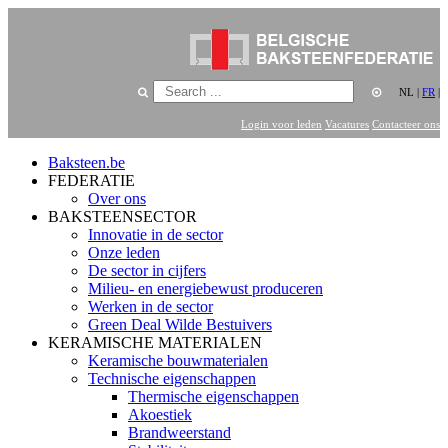
NL
|
FR
|
Login voor leden
Vacatures
Contacteer ons
Baksteen.be
FEDERATIE
Over ons
BAKSTEENSECTOR
Innovatie in de sector
Onze leden
De sector in cijfers
Milieu- en energiebewust produceren
Werken in de sector
Green Deal Wilde Bestuivers
KERAMISCHE MATERIALEN
Keramische bouwmaterialen
Technische eigenschappen
Thermische eigenschappen
Akoestiek
Brandweerstand