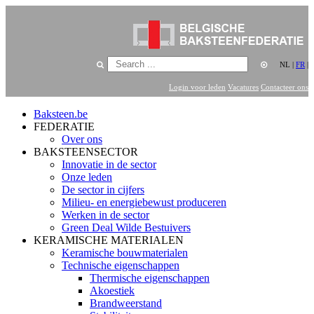
NL
|
FR
|
Login voor leden
Vacatures
Contacteer ons
Baksteen.be
FEDERATIE
Over ons
BAKSTEENSECTOR
Innovatie in de sector
Onze leden
De sector in cijfers
Milieu- en energiebewust produceren
Werken in de sector
Green Deal Wilde Bestuivers
KERAMISCHE MATERIALEN
Keramische bouwmaterialen
Technische eigenschappen
Thermische eigenschappen
Akoestiek
Brandweerstand