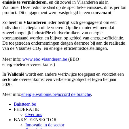
emissie te verminderen
, en dit zowel in Vlaanderen als in
Wallonië. Deze reductie slaat op de specifieke emissies, dit is per ton
product. Dit engagement werd vastgelegd in een
convenant
.
Zo heeft in
Vlaanderen
ieder bedrijf zich geëngageerd om een
individueel actieplan uit te voeren. Op die manier wil men dat
zoveel mogelijk industriële eindverbruikers van energie
vooraanstaand worden en blijven op gebied van energie-efficiëntie.
De toegetreden ondernemingen dragen daarmee bij aan de realisatie
van de Vlaamse CO
- en energie-efficiëntiedoelstellingen.
2
Meer info:
www.ebo-vlaanderen.be
(EBO
energiebeleidsovereenkomst)
In
Wallonië
wordt een andere werkwijze toegepast en voorziet een
sectorale overeenkomst een verbeteringsobjectief tegen het jaar
2020.
Meer info:
energie.wallonie.be/accord de branche
.
Baksteen.be
FEDERATIE
Over ons
BAKSTEENSECTOR
Innovatie in de sector