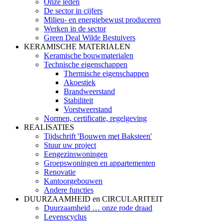
Onze leden
De sector in cijfers
Milieu- en energiebewust produceren
Werken in de sector
Green Deal Wilde Bestuivers
KERAMISCHE MATERIALEN
Keramische bouwmaterialen
Technische eigenschappen
Thermische eigenschappen
Akoestiek
Brandweerstand
Stabiliteit
Vorstweerstand
Normen, certificatie, regelgeving
REALISATIES
Tijdschrift 'Bouwen met Baksteen'
Stuur uw project
Eengezinswoningen
Groepswoningen en appartementen
Renovatie
Kantoorgebouwen
Andere functies
DUURZAAMHEID en CIRCULARITEIT
Duurzaamheid … onze rode draad
Levenscyclus