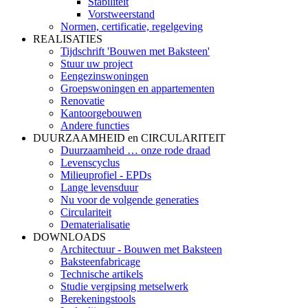
Stabiliteit
Vorstweerstand
Normen, certificatie, regelgeving
REALISATIES
Tijdschrift 'Bouwen met Baksteen'
Stuur uw project
Eengezinswoningen
Groepswoningen en appartementen
Renovatie
Kantoorgebouwen
Andere functies
DUURZAAMHEID en CIRCULARITEIT
Duurzaamheid … onze rode draad
Levenscyclus
Milieuprofiel - EPDs
Lange levensduur
Nu voor de volgende generaties
Circulariteit
Dematerialisatie
DOWNLOADS
Architectuur - Bouwen met Baksteen
Baksteenfabricage
Technische artikels
Studie vergipsing metselwerk
Berekeningstools