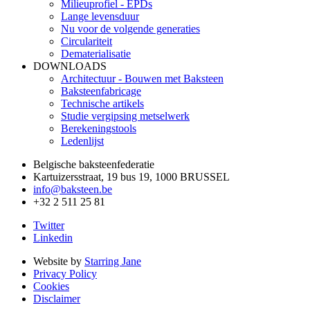
Milieuprofiel - EPDs
Lange levensduur
Nu voor de volgende generaties
Circulariteit
Dematerialisatie
DOWNLOADS
Architectuur - Bouwen met Baksteen
Baksteenfabricage
Technische artikels
Studie vergipsing metselwerk
Berekeningstools
Ledenlijst
Belgische baksteenfederatie
Kartuizersstraat, 19 bus 19, 1000 BRUSSEL
info@baksteen.be
+32 2 511 25 81
Twitter
Linkedin
Website by
Starring Jane
Privacy Policy
Cookies
Disclaimer