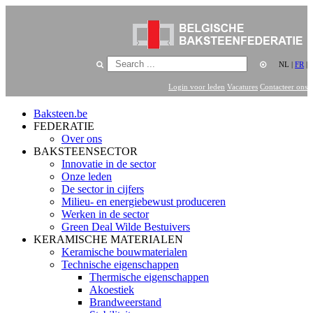
NL
|
FR
|
Login voor leden
Vacatures
Contacteer ons
Baksteen.be
FEDERATIE
Over ons
BAKSTEENSECTOR
Innovatie in de sector
Onze leden
De sector in cijfers
Milieu- en energiebewust produceren
Werken in de sector
Green Deal Wilde Bestuivers
KERAMISCHE MATERIALEN
Keramische bouwmaterialen
Technische eigenschappen
Thermische eigenschappen
Akoestiek
Brandweerstand