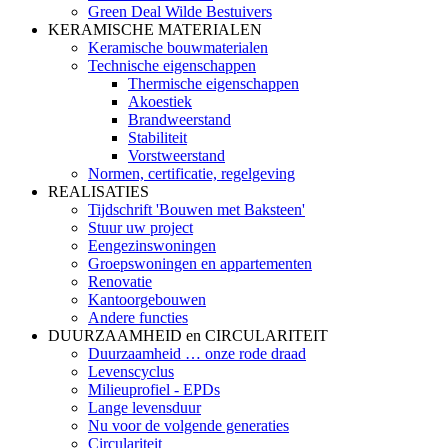
Green Deal Wilde Bestuivers
KERAMISCHE MATERIALEN
Keramische bouwmaterialen
Technische eigenschappen
Thermische eigenschappen
Akoestiek
Brandweerstand
Stabiliteit
Vorstweerstand
Normen, certificatie, regelgeving
REALISATIES
Tijdschrift 'Bouwen met Baksteen'
Stuur uw project
Eengezinswoningen
Groepswoningen en appartementen
Renovatie
Kantoorgebouwen
Andere functies
DUURZAAMHEID en CIRCULARITEIT
Duurzaamheid … onze rode draad
Levenscyclus
Milieuprofiel - EPDs
Lange levensduur
Nu voor de volgende generaties
Circulariteit