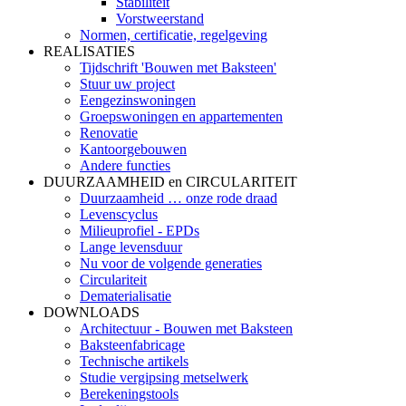
Stabiliteit
Vorstweerstand
Normen, certificatie, regelgeving
REALISATIES
Tijdschrift 'Bouwen met Baksteen'
Stuur uw project
Eengezinswoningen
Groepswoningen en appartementen
Renovatie
Kantoorgebouwen
Andere functies
DUURZAAMHEID en CIRCULARITEIT
Duurzaamheid … onze rode draad
Levenscyclus
Milieuprofiel - EPDs
Lange levensduur
Nu voor de volgende generaties
Circulariteit
Dematerialisatie
DOWNLOADS
Architectuur - Bouwen met Baksteen
Baksteenfabricage
Technische artikels
Studie vergipsing metselwerk
Berekeningstools