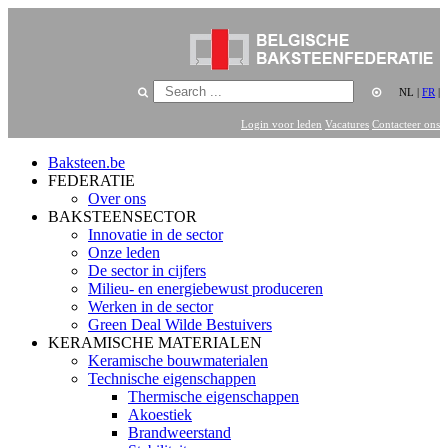
NL
|
FR
|
Login voor leden
Vacatures
Contacteer ons
Baksteen.be
FEDERATIE
Over ons
BAKSTEENSECTOR
Innovatie in de sector
Onze leden
De sector in cijfers
Milieu- en energiebewust produceren
Werken in de sector
Green Deal Wilde Bestuivers
KERAMISCHE MATERIALEN
Keramische bouwmaterialen
Technische eigenschappen
Thermische eigenschappen
Akoestiek
Brandweerstand