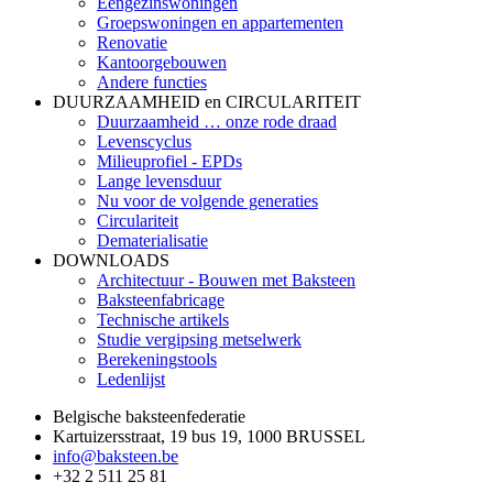
Eengezinswoningen
Groepswoningen en appartementen
Renovatie
Kantoorgebouwen
Andere functies
DUURZAAMHEID en CIRCULARITEIT
Duurzaamheid … onze rode draad
Levenscyclus
Milieuprofiel - EPDs
Lange levensduur
Nu voor de volgende generaties
Circulariteit
Dematerialisatie
DOWNLOADS
Architectuur - Bouwen met Baksteen
Baksteenfabricage
Technische artikels
Studie vergipsing metselwerk
Berekeningstools
Ledenlijst
Belgische baksteenfederatie
Kartuizersstraat, 19 bus 19, 1000 BRUSSEL
info@baksteen.be
+32 2 511 25 81