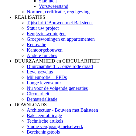
Stabiliteit
Vorstweerstand
Normen, certificatie, regelgeving
REALISATIES
Tijdschrift 'Bouwen met Baksteen'
Stuur uw project
Eengezinswoningen
Groepswoningen en appartementen
Renovatie
Kantoorgebouwen
Andere functies
DUURZAAMHEID en CIRCULARITEIT
Duurzaamheid … onze rode draad
Levenscyclus
Milieuprofiel - EPDs
Lange levensduur
Nu voor de volgende generaties
Circulariteit
Dematerialisatie
DOWNLOADS
Architectuur - Bouwen met Baksteen
Baksteenfabricage
Technische artikels
Studie vergipsing metselwerk
Berekeningstools