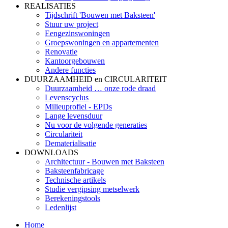
REALISATIES
Tijdschrift 'Bouwen met Baksteen'
Stuur uw project
Eengezinswoningen
Groepswoningen en appartementen
Renovatie
Kantoorgebouwen
Andere functies
DUURZAAMHEID en CIRCULARITEIT
Duurzaamheid … onze rode draad
Levenscyclus
Milieuprofiel - EPDs
Lange levensduur
Nu voor de volgende generaties
Circulariteit
Dematerialisatie
DOWNLOADS
Architectuur - Bouwen met Baksteen
Baksteenfabricage
Technische artikels
Studie vergipsing metselwerk
Berekeningstools
Ledenlijst
Home