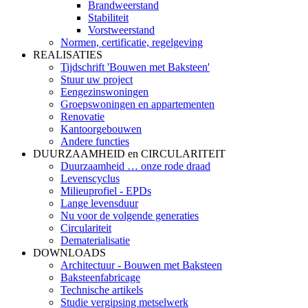
Brandweerstand
Stabiliteit
Vorstweerstand
Normen, certificatie, regelgeving
REALISATIES
Tijdschrift 'Bouwen met Baksteen'
Stuur uw project
Eengezinswoningen
Groepswoningen en appartementen
Renovatie
Kantoorgebouwen
Andere functies
DUURZAAMHEID en CIRCULARITEIT
Duurzaamheid … onze rode draad
Levenscyclus
Milieuprofiel - EPDs
Lange levensduur
Nu voor de volgende generaties
Circulariteit
Dematerialisatie
DOWNLOADS
Architectuur - Bouwen met Baksteen
Baksteenfabricage
Technische artikels
Studie vergipsing metselwerk