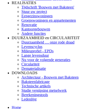
REALISATIES
Tijdschrift 'Bouwen met Baksteen'
Stuur uw project
Eengezinswoningen
Groepswoningen en appartementen
Renovatie
Kantoorgebouwen
Andere functies
DUURZAAMHEID en CIRCULARITEIT
Duurzaamheid … onze rode draad
Levenscyclus
Milieuprofiel - EPDs
Lange levensduur
Nu voor de volgende generaties
Circulariteit
Dematerialisatie
DOWNLOADS
Architectuur - Bouwen met Baksteen
Baksteenfabricage
Technische artikels
Studie vergipsing metselwerk
Berekeningstools
Ledenlijst
Home