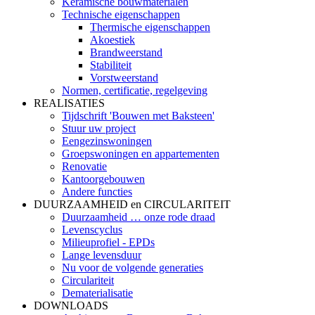
Keramische bouwmaterialen
Technische eigenschappen
Thermische eigenschappen
Akoestiek
Brandweerstand
Stabiliteit
Vorstweerstand
Normen, certificatie, regelgeving
REALISATIES
Tijdschrift 'Bouwen met Baksteen'
Stuur uw project
Eengezinswoningen
Groepswoningen en appartementen
Renovatie
Kantoorgebouwen
Andere functies
DUURZAAMHEID en CIRCULARITEIT
Duurzaamheid … onze rode draad
Levenscyclus
Milieuprofiel - EPDs
Lange levensduur
Nu voor de volgende generaties
Circulariteit
Dematerialisatie
DOWNLOADS