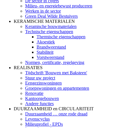
De sector in cijfers
Milieu- en energiebewust produceren
Werken in de sector
Green Deal Wilde Bestuivers
KERAMISCHE MATERIALEN
Keramische bouwmaterialen
Technische eigenschappen
Thermische eigenschappen
Akoestiek
Brandweerstand
Stabiliteit
Vorstweerstand
Normen, certificatie, regelgeving
REALISATIES
Tijdschrift 'Bouwen met Baksteen'
Stuur uw project
Eengezinswoningen
Groepswoningen en appartementen
Renovatie
Kantoorgebouwen
Andere functies
DUURZAAMHEID en CIRCULARITEIT
Duurzaamheid … onze rode draad
Levenscyclus
Milieuprofiel - EPDs