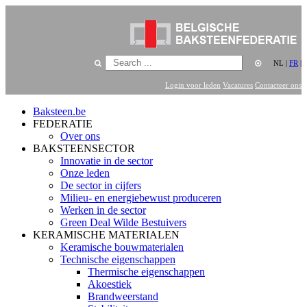
NL
|
FR
|
Login voor leden
Vacatures
Contacteer ons
Baksteen.be
FEDERATIE
Over ons
BAKSTEENSECTOR
Innovatie in de sector
Onze leden
De sector in cijfers
Milieu- en energiebewust produceren
Werken in de sector
Green Deal Wilde Bestuivers
KERAMISCHE MATERIALEN
Keramische bouwmaterialen
Technische eigenschappen
Thermische eigenschappen
Akoestiek
Brandweerstand