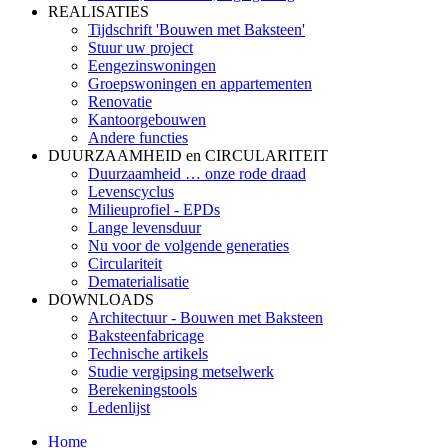
REALISATIES
Tijdschrift 'Bouwen met Baksteen'
Stuur uw project
Eengezinswoningen
Groepswoningen en appartementen
Renovatie
Kantoorgebouwen
Andere functies
DUURZAAMHEID en CIRCULARITEIT
Duurzaamheid … onze rode draad
Levenscyclus
Milieuprofiel - EPDs
Lange levensduur
Nu voor de volgende generaties
Circulariteit
Dematerialisatie
DOWNLOADS
Architectuur - Bouwen met Baksteen
Baksteenfabricage
Technische artikels
Studie vergipsing metselwerk
Berekeningstools
Ledenlijst
Home