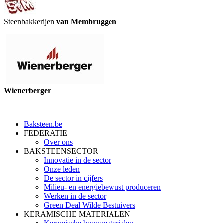
Steenbakkerijen
van Membruggen
Wienerberger
Baksteen.be
FEDERATIE
Over ons
BAKSTEENSECTOR
Innovatie in de sector
Onze leden
De sector in cijfers
Milieu- en energiebewust produceren
Werken in de sector
Green Deal Wilde Bestuivers
KERAMISCHE MATERIALEN
Keramische bouwmaterialen