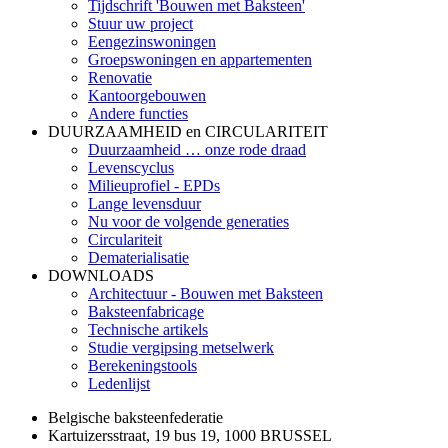
Tijdschrift 'Bouwen met Baksteen'
Stuur uw project
Eengezinswoningen
Groepswoningen en appartementen
Renovatie
Kantoorgebouwen
Andere functies
DUURZAAMHEID en CIRCULARITEIT
Duurzaamheid … onze rode draad
Levenscyclus
Milieuprofiel - EPDs
Lange levensduur
Nu voor de volgende generaties
Circulariteit
Dematerialisatie
DOWNLOADS
Architectuur - Bouwen met Baksteen
Baksteenfabricage
Technische artikels
Studie vergipsing metselwerk
Berekeningstools
Ledenlijst
Belgische baksteenfederatie
Kartuizersstraat, 19 bus 19, 1000 BRUSSEL