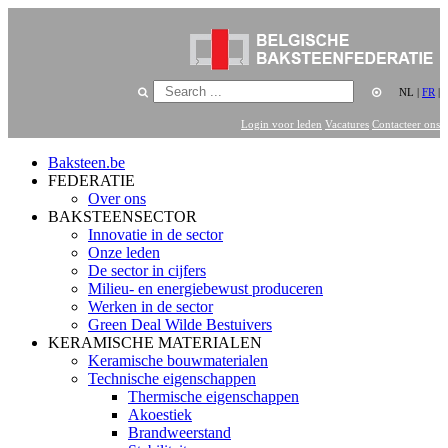
NL
|
FR
|
Login voor leden
Vacatures
Contacteer ons
Baksteen.be
FEDERATIE
Over ons
BAKSTEENSECTOR
Innovatie in de sector
Onze leden
De sector in cijfers
Milieu- en energiebewust produceren
Werken in de sector
Green Deal Wilde Bestuivers
KERAMISCHE MATERIALEN
Keramische bouwmaterialen
Technische eigenschappen
Thermische eigenschappen
Akoestiek
Brandweerstand