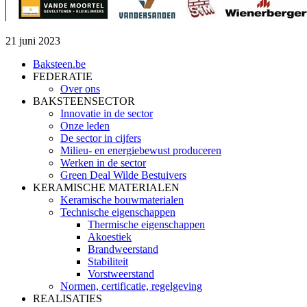
21 juni 2023
Baksteen.be
FEDERATIE
Over ons
BAKSTEENSECTOR
Innovatie in de sector
Onze leden
De sector in cijfers
Milieu- en energiebewust produceren
Werken in de sector
Green Deal Wilde Bestuivers
KERAMISCHE MATERIALEN
Keramische bouwmaterialen
Technische eigenschappen
Thermische eigenschappen
Akoestiek
Brandweerstand
Stabiliteit
Vorstweerstand
Normen, certificatie, regelgeving
REALISATIES