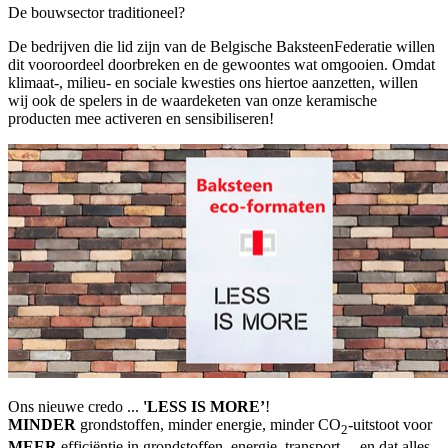
De bouwsector traditioneel?
De bedrijven die lid zijn van de Belgische BaksteenFederatie willen
dit vooroordeel doorbreken en de gewoontes wat omgooien. Omdat
klimaat-, milieu- en sociale kwesties ons hiertoe aanzetten, willen
wij ook de spelers in de waardeketen van onze keramische
producten mee activeren en sensibiliseren!
Ons nieuwe credo ...
'LESS IS MORE’
!
MINDER
grondstoffen, minder energie, minder CO
-uitstoot voor
2
MEER
efficiëntie in grondstoffen, energie, transport ... en dat alles