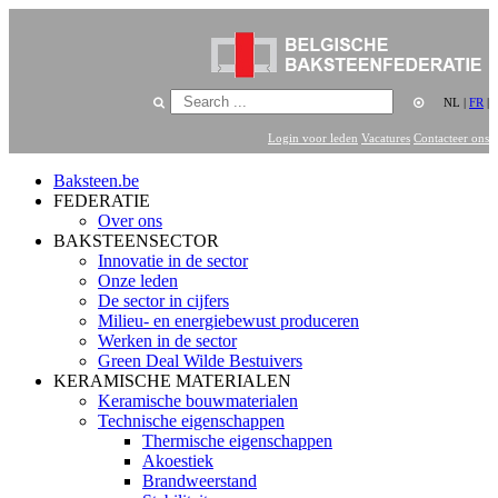
NL
|
FR
|
Login voor leden
Vacatures
Contacteer ons
Baksteen.be
FEDERATIE
Over ons
BAKSTEENSECTOR
Innovatie in de sector
Onze leden
De sector in cijfers
Milieu- en energiebewust produceren
Werken in de sector
Green Deal Wilde Bestuivers
KERAMISCHE MATERIALEN
Keramische bouwmaterialen
Technische eigenschappen
Thermische eigenschappen
Akoestiek
Brandweerstand