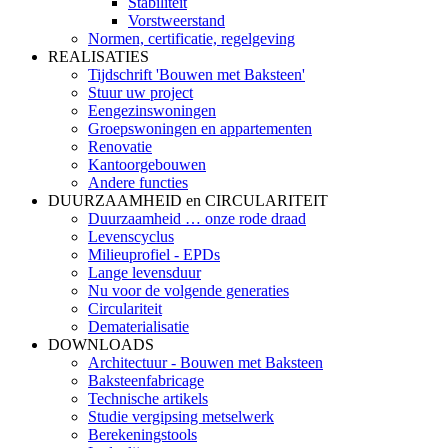
Stabiliteit
Vorstweerstand
Normen, certificatie, regelgeving
REALISATIES
Tijdschrift 'Bouwen met Baksteen'
Stuur uw project
Eengezinswoningen
Groepswoningen en appartementen
Renovatie
Kantoorgebouwen
Andere functies
DUURZAAMHEID en CIRCULARITEIT
Duurzaamheid … onze rode draad
Levenscyclus
Milieuprofiel - EPDs
Lange levensduur
Nu voor de volgende generaties
Circulariteit
Dematerialisatie
DOWNLOADS
Architectuur - Bouwen met Baksteen
Baksteenfabricage
Technische artikels
Studie vergipsing metselwerk
Berekeningstools