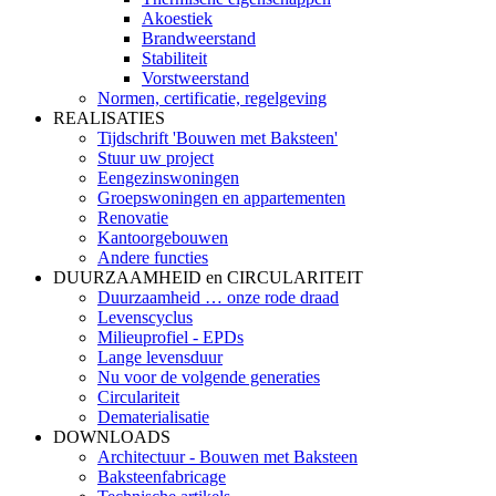
Akoestiek
Brandweerstand
Stabiliteit
Vorstweerstand
Normen, certificatie, regelgeving
REALISATIES
Tijdschrift 'Bouwen met Baksteen'
Stuur uw project
Eengezinswoningen
Groepswoningen en appartementen
Renovatie
Kantoorgebouwen
Andere functies
DUURZAAMHEID en CIRCULARITEIT
Duurzaamheid … onze rode draad
Levenscyclus
Milieuprofiel - EPDs
Lange levensduur
Nu voor de volgende generaties
Circulariteit
Dematerialisatie
DOWNLOADS
Architectuur - Bouwen met Baksteen
Baksteenfabricage