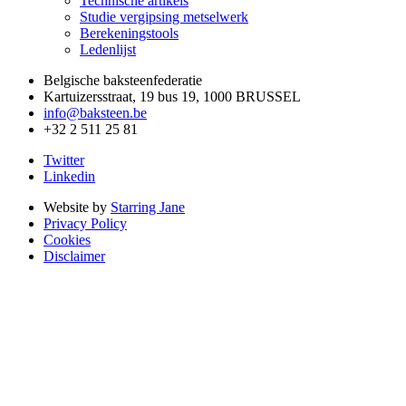
Technische artikels
Studie vergipsing metselwerk
Berekeningstools
Ledenlijst
Belgische baksteenfederatie
Kartuizersstraat, 19 bus 19, 1000 BRUSSEL
info@baksteen.be
+32 2 511 25 81
Twitter
Linkedin
Website by
Starring Jane
Privacy Policy
Cookies
Disclaimer