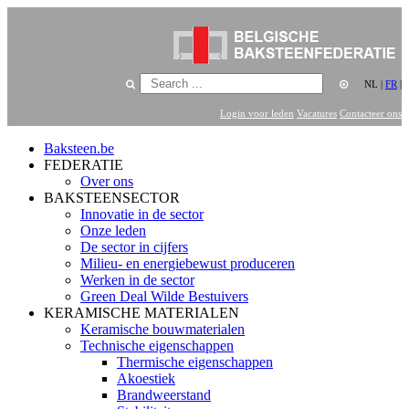
NL
|
FR
|
Login voor leden
Vacatures
Contacteer ons
Baksteen.be
FEDERATIE
Over ons
BAKSTEENSECTOR
Innovatie in de sector
Onze leden
De sector in cijfers
Milieu- en energiebewust produceren
Werken in de sector
Green Deal Wilde Bestuivers
KERAMISCHE MATERIALEN
Keramische bouwmaterialen
Technische eigenschappen
Thermische eigenschappen
Akoestiek
Brandweerstand