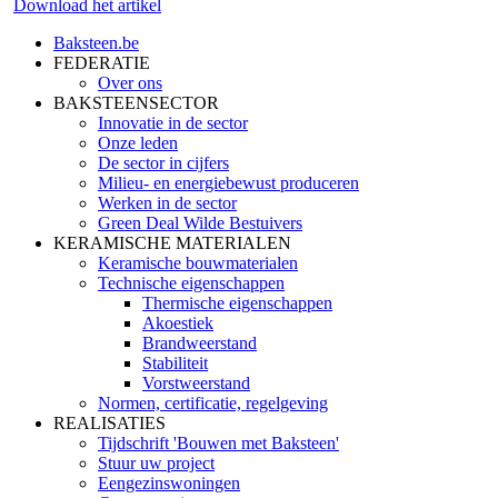
Download het artikel
Baksteen.be
FEDERATIE
Over ons
BAKSTEENSECTOR
Innovatie in de sector
Onze leden
De sector in cijfers
Milieu- en energiebewust produceren
Werken in de sector
Green Deal Wilde Bestuivers
KERAMISCHE MATERIALEN
Keramische bouwmaterialen
Technische eigenschappen
Thermische eigenschappen
Akoestiek
Brandweerstand
Stabiliteit
Vorstweerstand
Normen, certificatie, regelgeving
REALISATIES
Tijdschrift 'Bouwen met Baksteen'
Stuur uw project
Eengezinswoningen