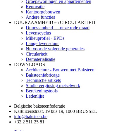
Groepswoningen en appartementen
Renovatie
Kantoorgebouwen
Andere functies
DUURZAAMHEID en CIRCULARITEIT
Duurzaamheid … onze rode draad
Levenscyclus
Milieuprofiel - EPDs
Lange levensduur
Nu voor de volgende generaties
Circulariteit
Dematerialisatie
DOWNLOADS
Architectuur - Bouwen met Baksteen
Baksteenfabricage
Technische artikels
Studie vergipsing metselwerk
Berekeningstools
Ledenlijst
Belgische baksteenfederatie
Kartuizersstraat, 19 bus 19, 1000 BRUSSEL
info@baksteen.be
+32 2 511 25 81