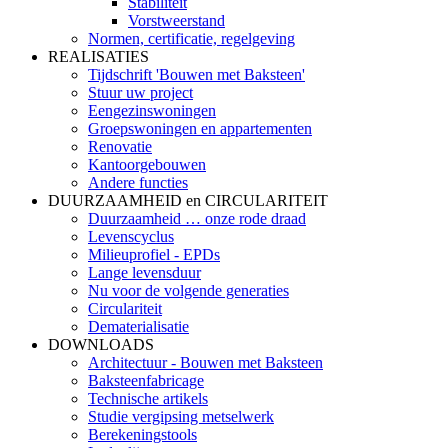
Stabiliteit
Vorstweerstand
Normen, certificatie, regelgeving
REALISATIES
Tijdschrift 'Bouwen met Baksteen'
Stuur uw project
Eengezinswoningen
Groepswoningen en appartementen
Renovatie
Kantoorgebouwen
Andere functies
DUURZAAMHEID en CIRCULARITEIT
Duurzaamheid … onze rode draad
Levenscyclus
Milieuprofiel - EPDs
Lange levensduur
Nu voor de volgende generaties
Circulariteit
Dematerialisatie
DOWNLOADS
Architectuur - Bouwen met Baksteen
Baksteenfabricage
Technische artikels
Studie vergipsing metselwerk
Berekeningstools