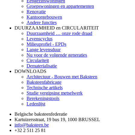
Eengezinswoningen
Groepswoningen en appartementen
Renovatie
Kantoorgebouwen
Andere functies
DUURZAAMHEID en CIRCULARITEIT
Duurzaamheid … onze rode draad
Levenscyclus
Milieuprofiel - EPDs
Lange levensduur
Nu voor de volgende generaties
Circulariteit
Dematerialisatie
DOWNLOADS
Architectuur - Bouwen met Baksteen
Baksteenfabricage
Technische artikels
Studie vergipsing metselwerk
Berekeningstools
Ledenlijst
Belgische baksteenfederatie
Kartuizersstraat, 19 bus 19, 1000 BRUSSEL
info@baksteen.be
+32 2 511 25 81