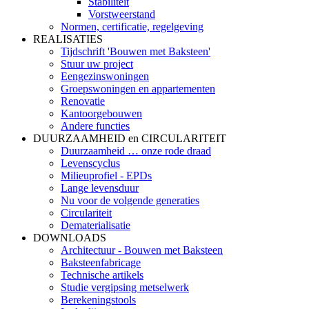
Stabiliteit
Vorstweerstand
Normen, certificatie, regelgeving
REALISATIES
Tijdschrift 'Bouwen met Baksteen'
Stuur uw project
Eengezinswoningen
Groepswoningen en appartementen
Renovatie
Kantoorgebouwen
Andere functies
DUURZAAMHEID en CIRCULARITEIT
Duurzaamheid … onze rode draad
Levenscyclus
Milieuprofiel - EPDs
Lange levensduur
Nu voor de volgende generaties
Circulariteit
Dematerialisatie
DOWNLOADS
Architectuur - Bouwen met Baksteen
Baksteenfabricage
Technische artikels
Studie vergipsing metselwerk
Berekeningstools