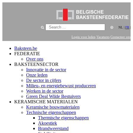
NL
|
FR
|
Login voor leden
Vacatures
Contacteer ons
Baksteen.be
FEDERATIE
Over ons
BAKSTEENSECTOR
Innovatie in de sector
Onze leden
De sector in cijfers
Milieu- en energiebewust produceren
Werken in de sector
Green Deal Wilde Bestuivers
KERAMISCHE MATERIALEN
Keramische bouwmaterialen
Technische eigenschappen
Thermische eigenschappen
Akoestiek
Brandweerstand