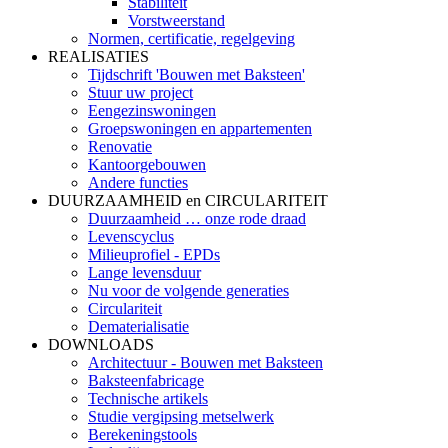
Stabiliteit
Vorstweerstand
Normen, certificatie, regelgeving
REALISATIES
Tijdschrift 'Bouwen met Baksteen'
Stuur uw project
Eengezinswoningen
Groepswoningen en appartementen
Renovatie
Kantoorgebouwen
Andere functies
DUURZAAMHEID en CIRCULARITEIT
Duurzaamheid … onze rode draad
Levenscyclus
Milieuprofiel - EPDs
Lange levensduur
Nu voor de volgende generaties
Circulariteit
Dematerialisatie
DOWNLOADS
Architectuur - Bouwen met Baksteen
Baksteenfabricage
Technische artikels
Studie vergipsing metselwerk
Berekeningstools