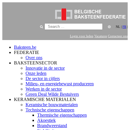
NL
|
FR
|
Login voor leden
Vacatures
Contacteer ons
Baksteen.be
FEDERATIE
Over ons
BAKSTEENSECTOR
Innovatie in de sector
Onze leden
De sector in cijfers
Milieu- en energiebewust produceren
Werken in de sector
Green Deal Wilde Bestuivers
KERAMISCHE MATERIALEN
Keramische bouwmaterialen
Technische eigenschappen
Thermische eigenschappen
Akoestiek
Brandweerstand