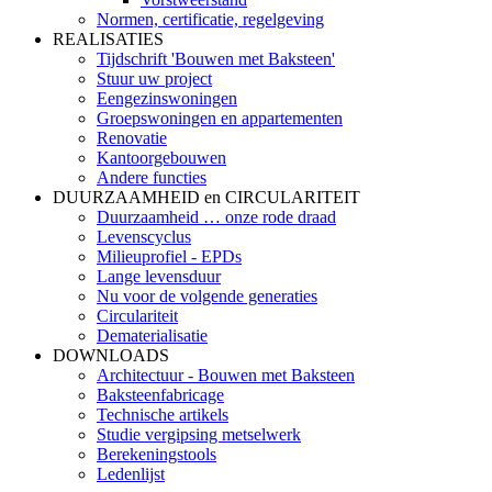
Normen, certificatie, regelgeving
REALISATIES
Tijdschrift 'Bouwen met Baksteen'
Stuur uw project
Eengezinswoningen
Groepswoningen en appartementen
Renovatie
Kantoorgebouwen
Andere functies
DUURZAAMHEID en CIRCULARITEIT
Duurzaamheid … onze rode draad
Levenscyclus
Milieuprofiel - EPDs
Lange levensduur
Nu voor de volgende generaties
Circulariteit
Dematerialisatie
DOWNLOADS
Architectuur - Bouwen met Baksteen
Baksteenfabricage
Technische artikels
Studie vergipsing metselwerk
Berekeningstools
Ledenlijst