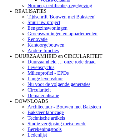
Normen, certificatie, regelgeving
REALISATIES
Tijdschrift 'Bouwen met Baksteen'
Stuur uw project
Eengezinswoningen
Groepswoningen en appartementen
Renovatie
Kantoorgebouwen
Andere functies
DUURZAAMHEID en CIRCULARITEIT
Duurzaamheid … onze rode draad
Levenscyclus
Milieuprofiel - EPDs
Lange levensduur
Nu voor de volgende generaties
Circulariteit
Dematerialisatie
DOWNLOADS
Architectuur - Bouwen met Baksteen
Baksteenfabricage
Technische artikels
Studie vergipsing metselwerk
Berekeningstools
Ledenlijst