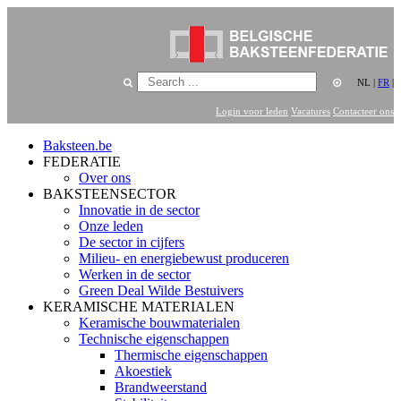
NL
|
FR
|
Login voor leden
Vacatures
Contacteer ons
Baksteen.be
FEDERATIE
Over ons
BAKSTEENSECTOR
Innovatie in de sector
Onze leden
De sector in cijfers
Milieu- en energiebewust produceren
Werken in de sector
Green Deal Wilde Bestuivers
KERAMISCHE MATERIALEN
Keramische bouwmaterialen
Technische eigenschappen
Thermische eigenschappen
Akoestiek
Brandweerstand