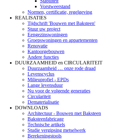
Stabiliteit
Vorstweerstand
Normen, certificatie, regelgeving
REALISATIES
Tijdschrift 'Bouwen met Baksteen'
Stuur uw project
Eengezinswoningen
Groepswoningen en appartementen
Renovatie
Kantoorgebouwen
Andere functies
DUURZAAMHEID en CIRCULARITEIT
Duurzaamheid … onze rode draad
Levenscyclus
Milieuprofiel - EPDs
Lange levensduur
Nu voor de volgende generaties
Circulariteit
Dematerialisatie
DOWNLOADS
Architectuur - Bouwen met Baksteen
Baksteenfabricage
Technische artikels
Studie vergipsing metselwerk
Berekeningstools