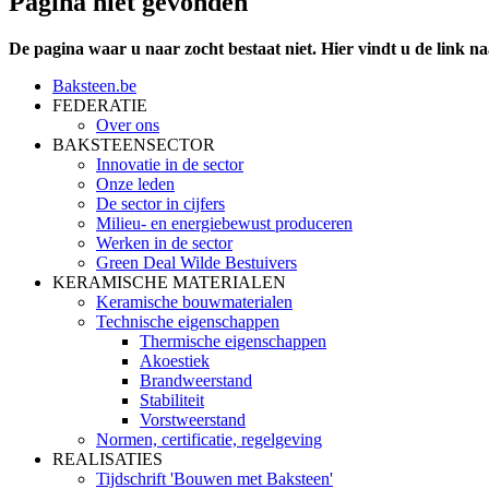
Pagina niet gevonden
De pagina waar u naar zocht bestaat niet. Hier vindt u de link n
Baksteen.be
FEDERATIE
Over ons
BAKSTEENSECTOR
Innovatie in de sector
Onze leden
De sector in cijfers
Milieu- en energiebewust produceren
Werken in de sector
Green Deal Wilde Bestuivers
KERAMISCHE MATERIALEN
Keramische bouwmaterialen
Technische eigenschappen
Thermische eigenschappen
Akoestiek
Brandweerstand
Stabiliteit
Vorstweerstand
Normen, certificatie, regelgeving
REALISATIES
Tijdschrift 'Bouwen met Baksteen'