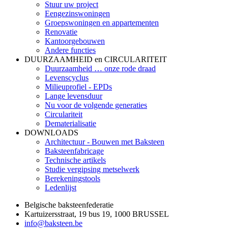
Stuur uw project
Eengezinswoningen
Groepswoningen en appartementen
Renovatie
Kantoorgebouwen
Andere functies
DUURZAAMHEID en CIRCULARITEIT
Duurzaamheid … onze rode draad
Levenscyclus
Milieuprofiel - EPDs
Lange levensduur
Nu voor de volgende generaties
Circulariteit
Dematerialisatie
DOWNLOADS
Architectuur - Bouwen met Baksteen
Baksteenfabricage
Technische artikels
Studie vergipsing metselwerk
Berekeningstools
Ledenlijst
Belgische baksteenfederatie
Kartuizersstraat, 19 bus 19, 1000 BRUSSEL
info@baksteen.be