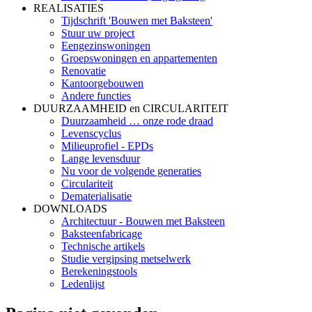
REALISATIES
Tijdschrift 'Bouwen met Baksteen'
Stuur uw project
Eengezinswoningen
Groepswoningen en appartementen
Renovatie
Kantoorgebouwen
Andere functies
DUURZAAMHEID en CIRCULARITEIT
Duurzaamheid … onze rode draad
Levenscyclus
Milieuprofiel - EPDs
Lange levensduur
Nu voor de volgende generaties
Circulariteit
Dematerialisatie
DOWNLOADS
Architectuur - Bouwen met Baksteen
Baksteenfabricage
Technische artikels
Studie vergipsing metselwerk
Berekeningstools
Ledenlijst