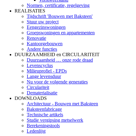
Normen, certificatie, regelgeving
REALISATIES
Tijdschrift 'Bouwen met Baksteen'
Stuur uw project
Eengezinswoningen
Groepswoningen en appartementen
Renovatie
Kantoorgebouwen
Andere functies
DUURZAAMHEID en CIRCULARITEIT
Duurzaamheid … onze rode draad
Levenscyclus
Milieuprofiel - EPDs
Lange levensduur
Nu voor de volgende generaties
Circulariteit
Dematerialisatie
DOWNLOADS
Architectuur - Bouwen met Baksteen
Baksteenfabricage
Technische artikels
Studie vergipsing metselwerk
Berekeningstools
Ledenlijst