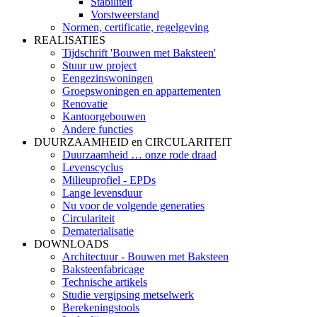
Stabiliteit
Vorstweerstand
Normen, certificatie, regelgeving
REALISATIES
Tijdschrift 'Bouwen met Baksteen'
Stuur uw project
Eengezinswoningen
Groepswoningen en appartementen
Renovatie
Kantoorgebouwen
Andere functies
DUURZAAMHEID en CIRCULARITEIT
Duurzaamheid … onze rode draad
Levenscyclus
Milieuprofiel - EPDs
Lange levensduur
Nu voor de volgende generaties
Circulariteit
Dematerialisatie
DOWNLOADS
Architectuur - Bouwen met Baksteen
Baksteenfabricage
Technische artikels
Studie vergipsing metselwerk
Berekeningstools