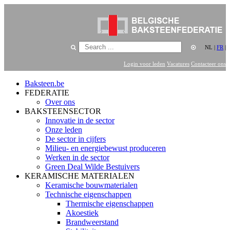
NL
|
FR
|
Login voor leden
Vacatures
Contacteer ons
Baksteen.be
FEDERATIE
Over ons
BAKSTEENSECTOR
Innovatie in de sector
Onze leden
De sector in cijfers
Milieu- en energiebewust produceren
Werken in de sector
Green Deal Wilde Bestuivers
KERAMISCHE MATERIALEN
Keramische bouwmaterialen
Technische eigenschappen
Thermische eigenschappen
Akoestiek
Brandweerstand