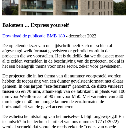
Baksteen ... Express yourself
Download de publicatie BMB 180
- december 2022
De oplettende lezer van ons tijdschrift heeft zich misschien al
afgevraagd welk formaat gevelsteen er gebruikt wordt in de
projecten die we voorstellen. Het is duidelijk dat we dit aspect maar
al te zelden vermelden in de beschrijving van de projecten, ook al is
het een belangrijk thema voor onze sector, zeker voor gevelstenen.
De projecten die in het thema van dit nummer voorgesteld worden,
hebben de toepassing van een dunner gevelsteenformaat met elkaar
gemeen. In ons jargon
“eco-formaat”
genoemd,
de dikte varieert
tussen 65 en 70 mm
, afhankelijk van de fabrikant, in plaats van 100
mm voor Waalformaat of 90 mm voor M50. Met varianten van 240
mm lengte en 40 mm hoogte kunnen de eco-formaten de
horizontaliteit van de gevel accentueren.
De esthetische uitstraling van het metselwerk blijft ongewijzigd! En
technisch? In het technisch artikel van ons nummer 177 (1/2022)
werd al vermeld dat vooral de reeds gekende “codes van goede