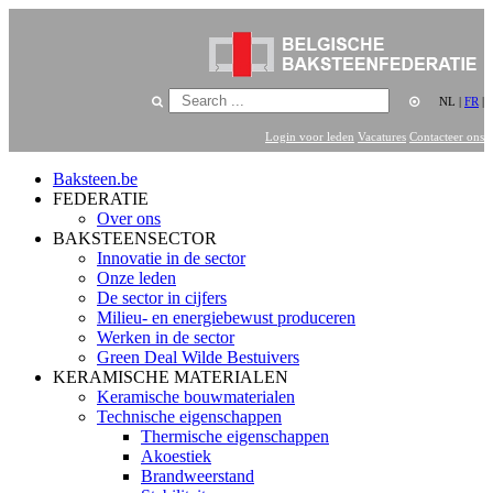
NL
|
FR
|
Login voor leden
Vacatures
Contacteer ons
Baksteen.be
FEDERATIE
Over ons
BAKSTEENSECTOR
Innovatie in de sector
Onze leden
De sector in cijfers
Milieu- en energiebewust produceren
Werken in de sector
Green Deal Wilde Bestuivers
KERAMISCHE MATERIALEN
Keramische bouwmaterialen
Technische eigenschappen
Thermische eigenschappen
Akoestiek
Brandweerstand