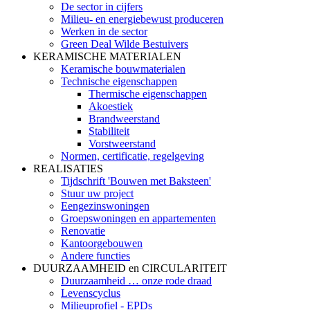
De sector in cijfers
Milieu- en energiebewust produceren
Werken in de sector
Green Deal Wilde Bestuivers
KERAMISCHE MATERIALEN
Keramische bouwmaterialen
Technische eigenschappen
Thermische eigenschappen
Akoestiek
Brandweerstand
Stabiliteit
Vorstweerstand
Normen, certificatie, regelgeving
REALISATIES
Tijdschrift 'Bouwen met Baksteen'
Stuur uw project
Eengezinswoningen
Groepswoningen en appartementen
Renovatie
Kantoorgebouwen
Andere functies
DUURZAAMHEID en CIRCULARITEIT
Duurzaamheid … onze rode draad
Levenscyclus
Milieuprofiel - EPDs