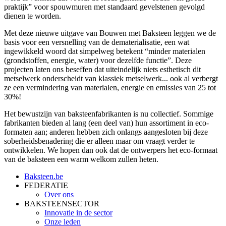
praktijk” voor spouwmuren met standaard gevelstenen gevolgd
dienen te worden.
Met deze nieuwe uitgave van Bouwen met Baksteen leggen we de
basis voor een versnelling van de dematerialisatie, een wat
ingewikkeld woord dat simpelweg betekent “minder materialen
(grondstoffen, energie, water) voor dezelfde functie”. Deze
projecten laten ons beseffen dat uiteindelijk niets esthetisch dit
metselwerk onderscheidt van klassiek metselwerk... ook al verbergt
ze een vermindering van materialen, energie en emissies van 25 tot
30%!
Het bewustzijn van baksteenfabrikanten is nu collectief. Sommige
fabrikanten bieden al lang (een deel van) hun assortiment in eco-
formaten aan; anderen hebben zich onlangs aangesloten bij deze
soberheidsbenadering die er alleen maar om vraagt verder te
ontwikkelen. We hopen dan ook dat de ontwerpers het eco-formaat
van de baksteen een warm welkom zullen heten.
Baksteen.be
FEDERATIE
Over ons
BAKSTEENSECTOR
Innovatie in de sector
Onze leden