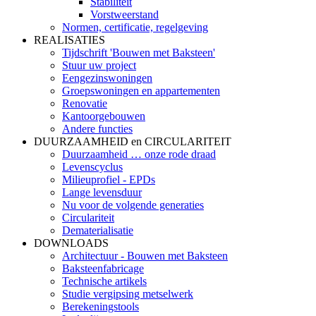
Stabiliteit
Vorstweerstand
Normen, certificatie, regelgeving
REALISATIES
Tijdschrift 'Bouwen met Baksteen'
Stuur uw project
Eengezinswoningen
Groepswoningen en appartementen
Renovatie
Kantoorgebouwen
Andere functies
DUURZAAMHEID en CIRCULARITEIT
Duurzaamheid … onze rode draad
Levenscyclus
Milieuprofiel - EPDs
Lange levensduur
Nu voor de volgende generaties
Circulariteit
Dematerialisatie
DOWNLOADS
Architectuur - Bouwen met Baksteen
Baksteenfabricage
Technische artikels
Studie vergipsing metselwerk
Berekeningstools