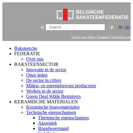
NL
|
FR
|
Login voor leden
Vacatures
Contacteer ons
Baksteen.be
FEDERATIE
Over ons
BAKSTEENSECTOR
Innovatie in de sector
Onze leden
De sector in cijfers
Milieu- en energiebewust produceren
Werken in de sector
Green Deal Wilde Bestuivers
KERAMISCHE MATERIALEN
Keramische bouwmaterialen
Technische eigenschappen
Thermische eigenschappen
Akoestiek
Brandweerstand