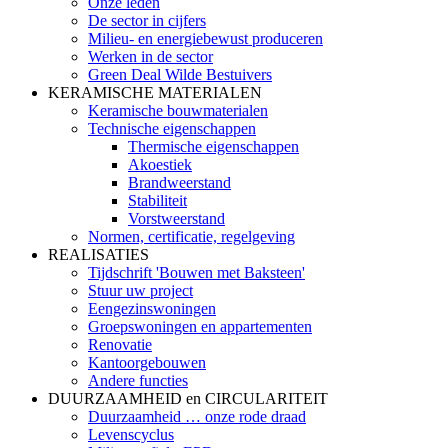
Onze leden
De sector in cijfers
Milieu- en energiebewust produceren
Werken in de sector
Green Deal Wilde Bestuivers
KERAMISCHE MATERIALEN
Keramische bouwmaterialen
Technische eigenschappen
Thermische eigenschappen
Akoestiek
Brandweerstand
Stabiliteit
Vorstweerstand
Normen, certificatie, regelgeving
REALISATIES
Tijdschrift 'Bouwen met Baksteen'
Stuur uw project
Eengezinswoningen
Groepswoningen en appartementen
Renovatie
Kantoorgebouwen
Andere functies
DUURZAAMHEID en CIRCULARITEIT
Duurzaamheid … onze rode draad
Levenscyclus