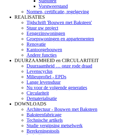
Stabiliteit
Vorstweerstand
Normen, certificatie, regelgeving
REALISATIES
Tijdschrift 'Bouwen met Baksteen'
Stuur uw project
Eengezinswoningen
Groepswoningen en appartementen
Renovatie
Kantoorgebouwen
Andere functies
DUURZAAMHEID en CIRCULARITEIT
Duurzaamheid … onze rode draad
Levenscyclus
Milieuprofiel - EPDs
Lange levensduur
Nu voor de volgende generaties
Circulariteit
Dematerialisatie
DOWNLOADS
Architectuur - Bouwen met Baksteen
Baksteenfabricage
Technische artikels
Studie vergipsing metselwerk
Berekeningstools